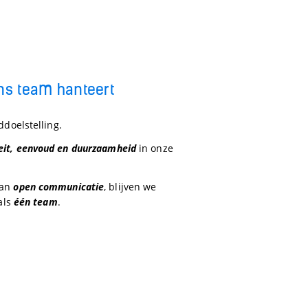
ns team hanteert
ddoelstelling.
eit, eenvoud en duurzaamheid
in onze
van
open communicatie
, blijven we
 als
één team
.