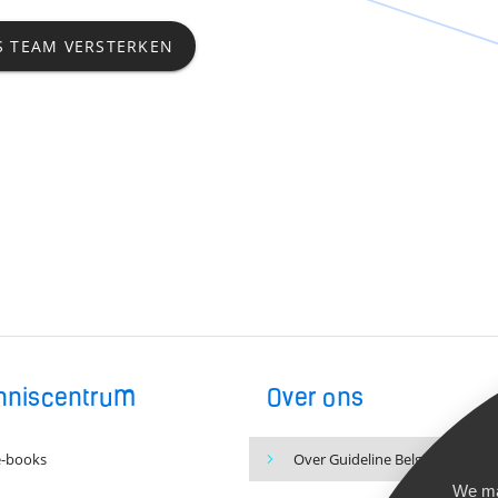
 TEAM VERSTERKEN
nniscentrum
Over ons
e-books
Over Guideline Belgium
We ma