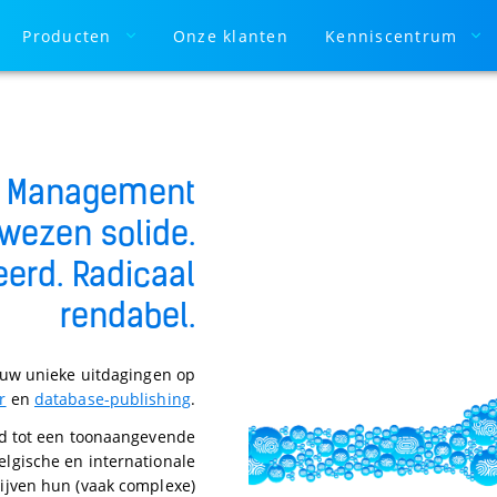
Producten
Onze klanten
Kenniscentrum
n Management
ewezen solide.
erd. Radicaal
rendabel.
r uw unieke uitdagingen op
r
en
database-publishing
.
id tot een toonaangevende
elgische en internationale
jven hun (vaak complexe)