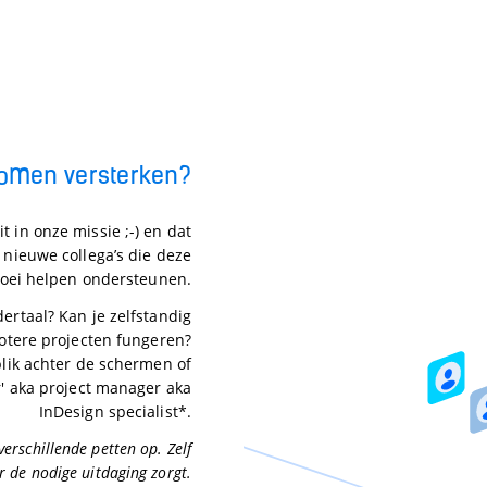
omen versterken?
t in onze missie ;-) en dat
 nieuwe collega’s die deze
roei helpen ondersteunen.
ertaal? Kan je zelfstandig
otere projecten fungeren?
lik achter de schermen of
r' aka project manager aka
InDesign specialist*.
verschillende petten op. Zelf
r de nodige uitdaging zorgt.