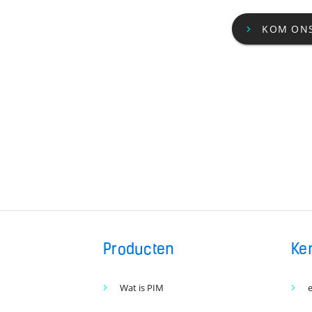
KOM ONS
Producten
Ke
Wat is PIM