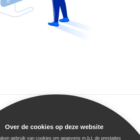
Contact
Over de cookies op deze website
Contact formulier
ken gebruik van cookies om gegevens m.b.t. de prestaties