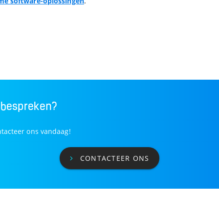
me software-oplossingen
.
 bespreken?
ntacteer ons vandaag!
CONTACTEER ONS